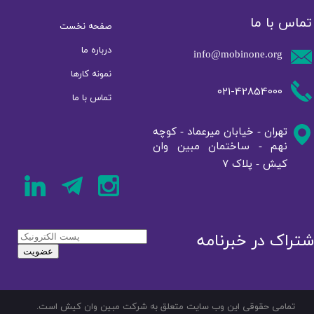
تماس با ما
صفحه نخست
درباره ما
info@mobinone.org
نمونه کار‌ها
۰۲۱-42854000
تماس با ما
تهران - خیابان میرعماد - کوچه
نهم - ساختمان مبین وان
7
کیش - پلاک
شتراک در خبرنامه
تمامی حقوقی این وب سایت متعلق به شرکت مبین وان کیش است.