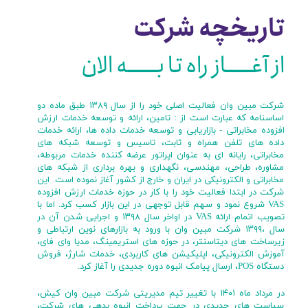
تاریخچه شرکت
از آغـــــاز راه تا بــــــه الان
شرکت مبین وان فعالیت اصلی خود را از سال ۱۳۸۹ طبق ماده دو
اساسنامه که عبارت است از : تامین، ارائه و توسعه خدمات ارزش
افزوده مخابراتی - بازاریابی و توسعه خدمات داده ها، ارائه خدمات
داده های تلفن همراه و ثابت، تاسیس و توسعه شبکه های
مخابراتی، رایانه ای به عنوان اپراتور عرضه کننده خدمات مربوطه،
مشاوره، طراحی، مهندسی، نگهداری و بهره برداری از شبکه های
مخابراتی و الکترونیکی در ایران و خارج از کشور آغاز نموده است. این
شرکت در ابتدا فعالیت خود را با کار در حوزه خدمات ارزش افزوده
VAS شروع نمود و سهم قابل توجهی در این بازار کسب کرد. اما با
تصویب اتمام ارائه VAS در اواخر سال ۱۳۹۸ و اجرایی شدن آن در
سال ،۱۳۹۹ شرکت مبین وان با ورود به بازارهای نوین ارتباطی و
زیرساخت های دیتاسنتر، در حوزه های استریمینگ، مدیا وای فای،
آموزش الکترونیکی، اپلیکیشن های کاربردی، خدمات شارژ، فروش
دستگاه POS، ارسال پیامک انبوه دوره جدیدی را آغاز کرد.
در مرداد ماه ۱۴۰۱ با تغییر تیم مدیریتی شرکت مبین وان کیش،
سیاست های جدیدی در جهت پرداخت انبوه بدهی های شرکت،