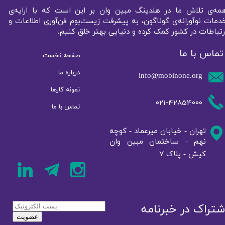
مه‌ی تلاش ما در هلدینگ مبین وان بر این است که با ارایه‌ی
دمات نوآورانه‌ی گوناگون، به پیشرفت زیست‌بوم فن‌آوری اطلاعات و
رتباطات در کشور کمک کرده و دنیایی بهتر خلق کنیم.
تماس با ما
صفحه نخست
درباره ما
info@mobinone.org
نمونه کار‌ها
۰۲۱-42854000
تماس با ما
تهران - خیابان میرعماد - کوچه
نهم - ساختمان مبین وان
7
کیش - پلاک
شتراک در خبرنامه